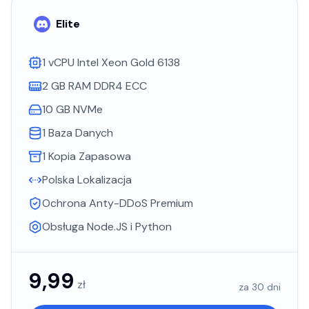
Elite
1 vCPU Intel Xeon Gold 6138
2 GB RAM DDR4 ECC
10 GB NVMe
1 Baza Danych
1 Kopia Zapasowa
Polska Lokalizacja
Ochrona Anty-DDoS Premium
Obsługa Node.JS i Python
9,99
zł
za 30 dni