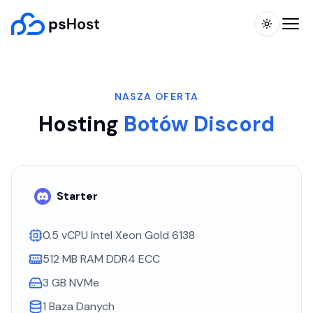
Toggle t
NASZA OFERTA
Hosting
Botów Discord
Starter
0.5 vCPU Intel Xeon Gold 6138
512 MB RAM DDR4 ECC
3 GB NVMe
1 Baza Danych